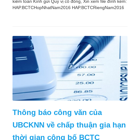
kiểm toán Kính gửi Quý vị cổ đông, Xin xem file đính kèm:
HAP.BCTCHopNhatNam2016 HAP.BCTCRiengNam2016
Thông báo công văn của
UBCKNN về chấp thuận gia hạn
thời gian công bố BCTC