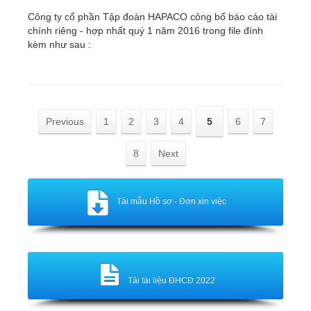
Công ty cổ phần Tập đoàn HAPACO công bố báo cáo tài
chính riêng - hợp nhất quý 1 năm 2016 trong file đính
kèm như sau :
Previous
1
2
3
4
5
6
7
8
Next
Tải mẫu Hồ sơ - Đơn xin việc
Tải tài liệu ĐHCĐ 2022