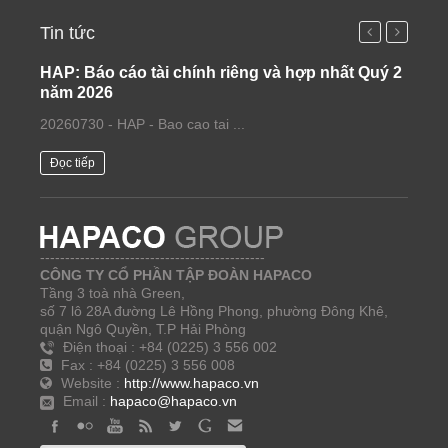
Tin tức
HAP: Báo cáo tài chính riêng và hợp nhất Quý 2
Dữ l
năm 2026
Giấy
20260730 - HAP - Bao cao tai ...
Để đảm
Đọc tiếp
Đọc t
---------------------------------------------
CÔNG TY CỔ PHẦN TẬP ĐOÀN HAPACO
Tầng 3 toà nhà Green,
số 7 lô 28A đường Lê Hồng Phong, phường Đông Khê,
quận Ngô Quyền, T.P Hải Phòng
Điện thoại : +84 (0225) 3 556 002
Fax : +84 (0225) 3 556 008
Website :
http://www.hapaco.vn
Email :
hapaco@hapaco.vn