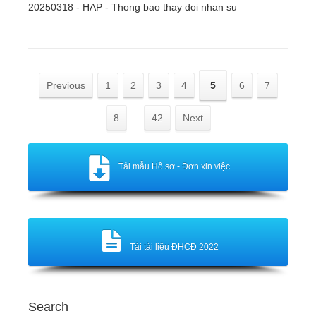
20250318 - HAP - Thong bao thay doi nhan su
Previous
1
2
3
4
5
6
7
8
...
42
Next
Tải mẫu Hồ sơ - Đơn xin việc
Tải tài liệu ĐHCĐ 2022
Search