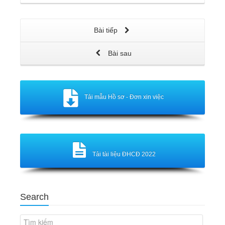
Bài tiếp
Bài sau
Tải mẫu Hồ sơ - Đơn xin việc
Tải tài liệu ĐHCĐ 2022
Search