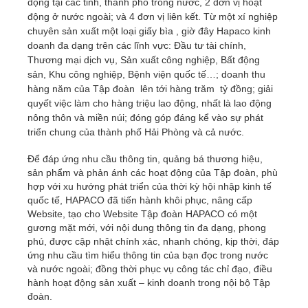
động tại các tỉnh, thành phố trong nước, 2 đơn vị hoạt
động ở nước ngoài; và 4 đơn vị liên kết. Từ một xí nghiệp
chuyên sản xuất một loại giấy bìa , giờ đây Hapaco kinh
doanh đa dạng trên các lĩnh vực: Đầu tư tài chính,
Thương mại dịch vụ, Sản xuất công nghiệp, Bất động
sản, Khu công nghiệp, Bệnh viện quốc tế…; doanh thu
hàng năm của Tập đoàn lên tới hàng trăm tỷ đồng; giải
quyết việc làm cho hàng triệu lao động, nhất là lao động
nông thôn và miền núi; đóng góp đáng kể vào sự phát
triển chung của thành phố Hải Phòng và cả nước.
Để đáp ứng nhu cầu thông tin, quảng bá thương hiệu,
sản phẩm và phản ánh các hoạt động của Tập đoàn, phù
hợp với xu hướng phát triển của thời kỳ hội nhập kinh tế
quốc tế, HAPACO đã tiến hành khôi phục, nâng cấp
Website, tạo cho Website Tập đoàn HAPACO có một
gương mặt mới, với nội dung thông tin đa dạng, phong
phú, được cập nhật chính xác, nhanh chóng, kịp thời, đáp
ứng nhu cầu tìm hiểu thông tin của bạn đọc trong nước
và nước ngoài; đồng thời phục vụ công tác chỉ đạo, điều
hành hoạt động sản xuất – kinh doanh trong nội bộ Tập
đoàn.