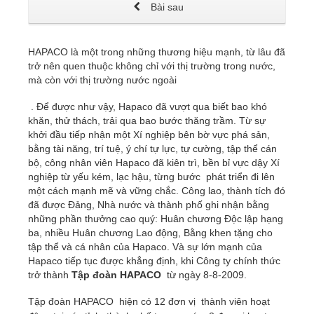
Bài sau
HAPACO là một trong những thương hiệu mạnh, từ lâu đã
trở nên quen thuộc không chỉ với thị trường trong nước,
mà còn với thị trường nước ngoài
. Để được như vậy, Hapaco đã vượt qua biết bao khó
khăn, thử thách, trải qua bao bước thăng trầm. Từ sự
khởi đầu tiếp nhận một Xí nghiệp bên bờ vực phá sản,
bằng tài năng, trí tuệ, ý chí tự lực, tự cường, tập thể cán
bộ, công nhân viên Hapaco đã kiên trì, bền bỉ vực dậy Xí
nghiệp từ yếu kém, lạc hậu, từng bước phát triển đi lên
một cách mạnh mẽ và vững chắc. Công lao, thành tích đó
đã được Đảng, Nhà nước và thành phố ghi nhận bằng
những phần thưởng cao quý: Huân chương Độc lập hạng
ba, nhiều Huân chương Lao động, Bằng khen tặng cho
tập thể và cá nhân của Hapaco. Và sự lớn mạnh của
Hapaco tiếp tục được khẳng định, khi Công ty chính thức
trở thành
Tập đoàn HAPACO
từ ngày 8-8-2009.
Tập đoàn HAPACO hiện có 12 đơn vị thành viên hoạt