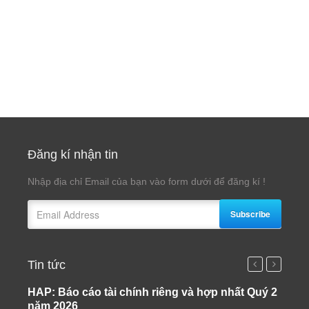
Đăng kí nhận tin
Nhập địa chỉ Email của bạn vào form dưới để đăng kí !
Subscribe
Tin tức
HAP: Báo cáo tài chính riêng và hợp nhất Quý 2
Dữ l
năm 2026
Giấy