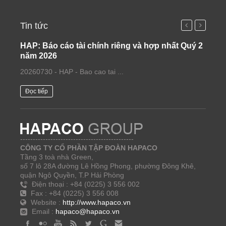
Tin tức
HAP: Báo cáo tài chính riêng và hợp nhất Quý 2
Dữ l
năm 2026
Giấy
20260730 - HAP - Bao cao tai ...
Để đảm
Đọc tiếp
Đọc t
---------------------------------------------
CÔNG TY CỔ PHẦN TẬP ĐOÀN HAPACO
Tầng 3 toà nhà Green,
số 7 lô 28A đường Lê Hồng Phong, phường Đông Khê,
quận Ngô Quyền, T.P Hải Phòng
Điện thoại : +84 (0225) 3 556 002
Fax : +84 (0225) 3 556 008
Website :
http://www.hapaco.vn
Email :
hapaco@hapaco.vn