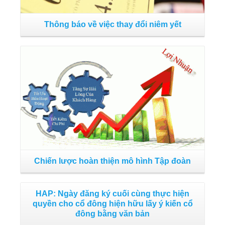
Thông báo về việc thay đổi niêm yết
Th
Đọc tiếp
Th
cổ
Chiến lược hoàn thiện mô hình Tập đoàn
HAP: Ngày đăng ký cuối cùng thực hiện
quyền cho cổ đông hiện hữu lấy ý kiến cổ
đông bằng văn bản