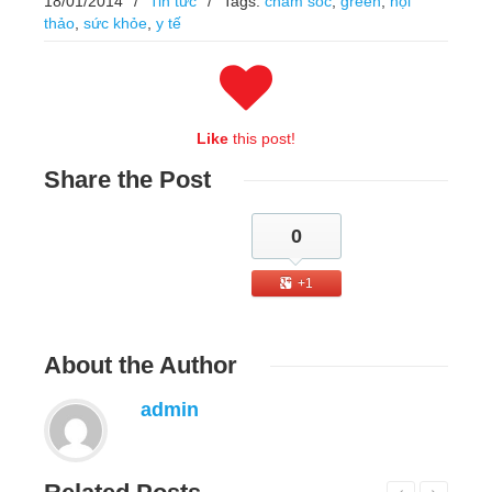
18/01/2014
/
Tin tức
/
Tags:
chăm sóc
,
green
,
hội
thảo
,
sức khỏe
,
y tế
Like
this post!
Share
the Post
0
+1
About
the Author
admin