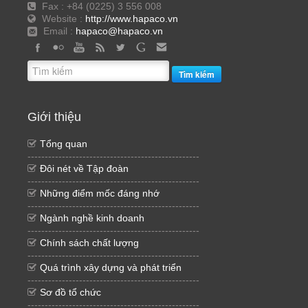
Fax : +84 (0225) 3 556 008
Website :
http://www.hapaco.vn
Email :
hapaco@hapaco.vn
Tìm kiếm
Giới thiệu
Tổng quan
--------------------------------------------------
Đôi nét về Tập đoàn
--------------------------------------------------
Những điểm mốc đáng nhớ
--------------------------------------------------
Ngành nghề kinh doanh
--------------------------------------------------
Chính sách chất lượng
--------------------------------------------------
Quá trình xây dựng và phát triển
--------------------------------------------------
Sơ đồ tổ chức
--------------------------------------------------