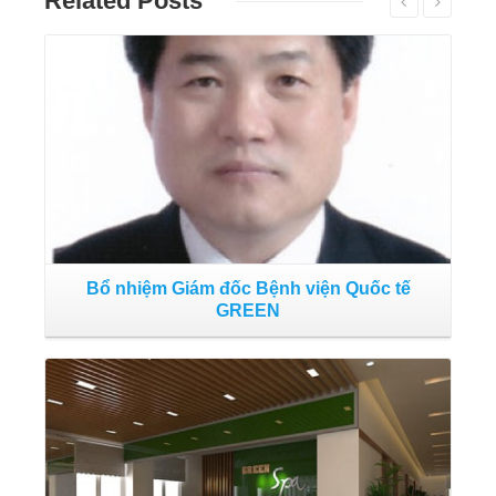
Related
Posts
Đọc tiếp
Bổ nhiệm Giám đốc Bệnh viện Quốc tế
Tậ
GREEN
Đọc tiếp