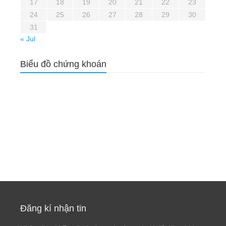
17
18
19
20
21
22
23
24
25
26
27
28
29
30
31
« Jul
Biểu đồ chứng khoán
Đăng kí nhận tin