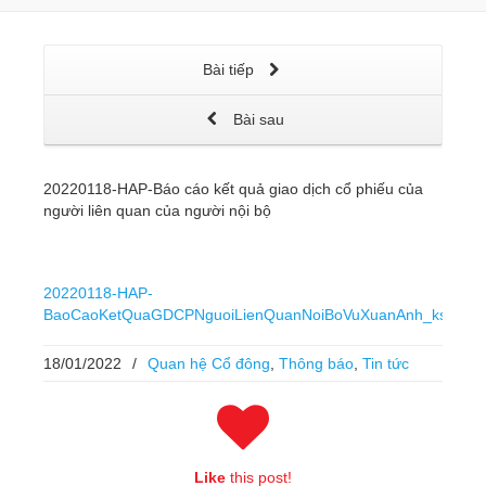
Bài tiếp
Bài sau
20220118-HAP-Báo cáo kết quả giao dịch cổ phiếu của
người liên quan của người nội bộ
20220118-HAP-
BaoCaoKetQuaGDCPNguoiLienQuanNoiBoVuXuanAnh_ksigned
18/01/2022
/
Quan hệ Cổ đông
,
Thông báo
,
Tin tức
Like
this post!