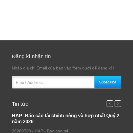
Đăng kí nhận tin
Nhập địa chỉ Email của bạn vào form dưới để đăng kí !
Subscribe
Tin tức
HAP: Báo cáo tài chính riêng và hợp nhất Quý 2
Dữ l
năm 2026
Giấy
20260730 - HAP - Bao cao tai ...
Để đảm