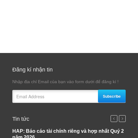
Đăng kí nhận tin
Nhập địa chỉ Email của bạn vào form dưới để đăng kí !
Subscribe
Tin tức
HAP: Báo cáo tài chính riêng và hợp nhất Quý 2
Dữ l
năm 2026
Giấy