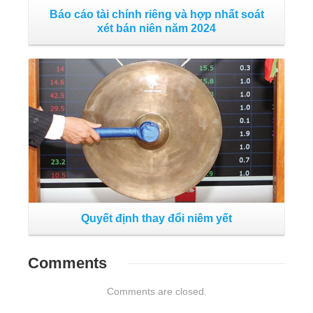
Báo cáo tài chính riêng và hợp nhất soát
xét bán niên năm 2024
Đọc tiếp
v
Quyết định thay đổi niêm yết
Comments
Comments are closed.