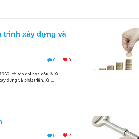
trình xây dựng và
0
0
60 với tên gọi ban đầu là Xí
ây dựng và phát triển, Xí ...
h
0
2