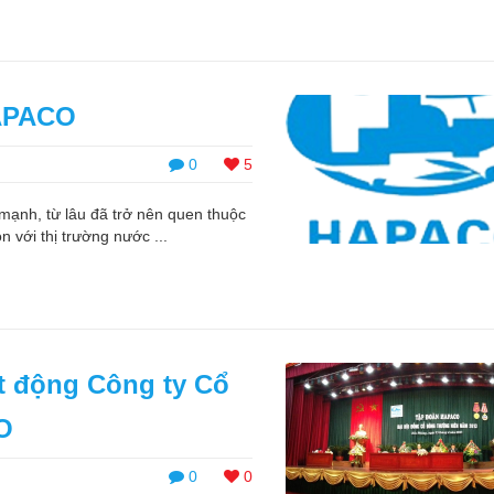
HAPACO
0
5
ạnh, từ lâu đã trở nên quen thuộc
n với thị trường nước ...
ạt động Công ty Cổ
O
0
0