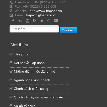
Điện thoại : +84 (0225) 3 556 002
Fax : +84 (0225) 3 556 008
Website :
http://www.hapaco.vn
Email :
hapaco@hapaco.vn
Tìm kiếm
Giới thiệu
Tổng quan
--------------------------------------------------
Đôi nét về Tập đoàn
--------------------------------------------------
Những điểm mốc đáng nhớ
--------------------------------------------------
Ngành nghề kinh doanh
--------------------------------------------------
Chính sách chất lượng
--------------------------------------------------
Quá trình xây dựng và phát triển
--------------------------------------------------
Sơ đồ tổ chức