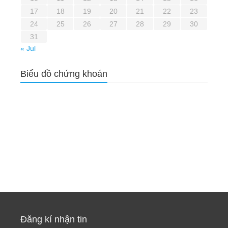
17
18
19
20
21
22
23
24
25
26
27
28
29
30
31
« Jul
Biểu đồ chứng khoán
Đăng kí nhận tin