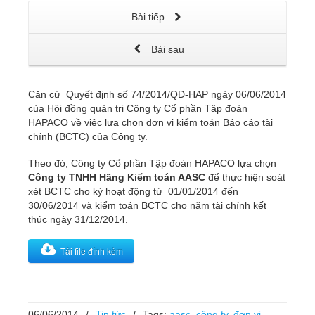
Bài tiếp
Bài sau
Căn cứ Quyết định số 74/2014/QĐ-HAP ngày 06/06/2014
của Hội đồng quản trị Công ty Cổ phần Tập đoàn
HAPACO về việc lựa chọn đơn vị kiểm toán Báo cáo tài
chính (BCTC) của Công ty.
Theo đó, Công ty Cổ phần Tập đoàn HAPACO lựa chọn
Công ty TNHH Hãng Kiểm toán AASC
để thực hiện soát
xét BCTC cho kỳ hoạt động từ 01/01/2014 đến
30/06/2014 và kiểm toán BCTC cho năm tài chính kết
thúc ngày 31/12/2014.
Tải file đính kèm
06/06/2014
/
Tin tức
/
Tags:
aasc
,
công ty
,
đơn vị
,